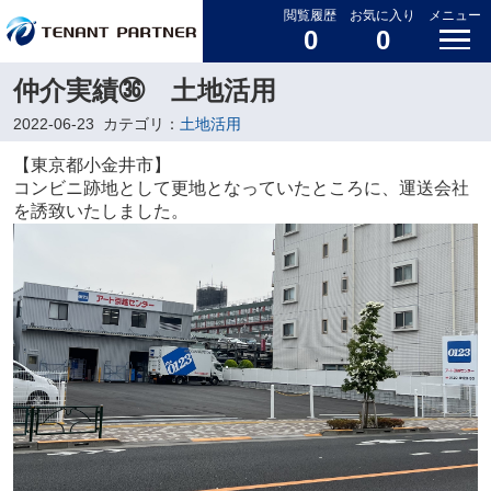
閲覧履歴
お気に入り
メニュー
0
0
仲介実績㊱ 土地活用
2022-06-23
カテゴリ：
土地活用
【東京都小金井市】
コンビニ跡地として更地となっていたところに、運送会社
を誘致いたしました。