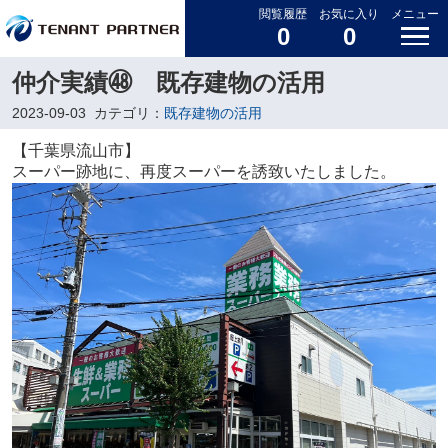
閲覧履歴
お気に入り
メニュー
0
0
仲介実績㊽ 既存建物の活用
2023-09-03
カテゴリ：
既存建物の活用
【千葉県流山市】
スーパー跡地に、再度スーパーを誘致いたしました。